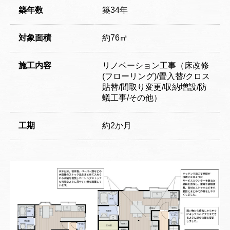
築年数
築34年
対象面積
約76㎡
施工内容
リノベーション工事（床改修
(フローリング)/畳入替/クロス
貼替/間取り変更/収納増設/防
蟻工事/その他）
工期
約2か月