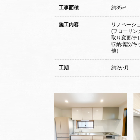
工事面積
約35㎡
施工内容
リノベーシ
(フローリング
取り変更/テ
収納増設/キ
他）
工期
約2か月