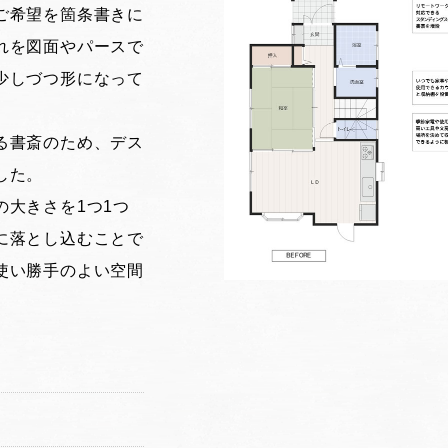
ご希望を箇条書きに
れを図面やパースで
少しづつ形になって
る書斎のため、デス
した。
の大きさを1つ1つ
に落とし込むことで
使い勝手のよい空間