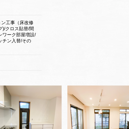
ョン工事（床改修
)/クロス貼替/間
レワーク部屋増設/
ッチン入替/その