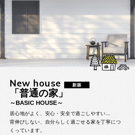
New house
新築
「普通の家」
～BASIC HOUSE～
「普通の家」が、い
居心地がよく、安心・安全で過ごしやすい…
い。
背伸びしない、自分らしく過ごせる家を丁寧につ
～BASIC HOUSE～
くっています。